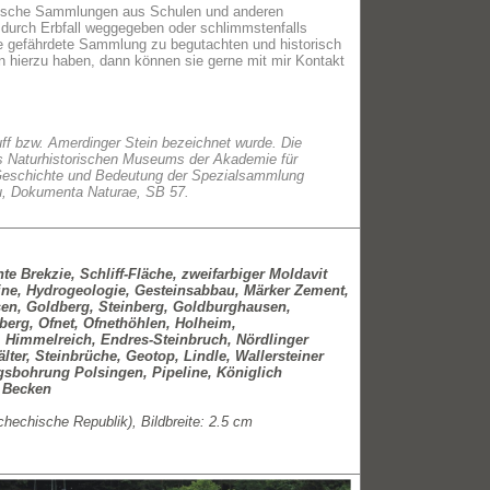
logische Sammlungen aus Schulen und anderen
r durch Erbfall weggegeben oder schlimmstenfalls
lche gefährdete Sammlung zu begutachten und historisch
en hierzu haben, dann können sie gerne mit mir Kontakt
uff bzw. Amerdinger Stein bezeichnet wurde. Die
 Naturhistorischen Museums der Akademie für
): Geschichte und Bedeutung der Spezialsammlung
au, Dokumenta Naturae, SB 57.
e Brekzie, Schliff-Fläche, zweifarbiger Moldavit
eine, Hydrogeologie, Gesteinsabbau, Märker Zement,
lsen, Goldberg, Steinberg, Goldburghausen,
berg, Ofnet, Ofnethöhlen, Holheim,
 Himmelreich, Endres-Steinbruch, Nördlinger
er, Steinbrüche, Geotop, Lindle, Wallersteiner
ngsbohrung Polsingen, Pipeline, Königlich
 Becken
hechische Republik), Bildbreite: 2.5 cm