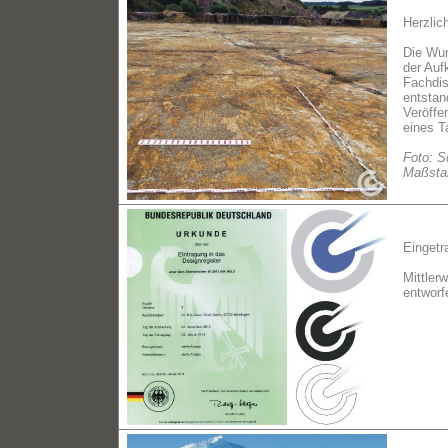
Herzlic
Die Wur
der Auf
Fachdis
entstan
Veröffe
eines T
Foto: S
Maßstab
Eingetr
Mittler
entworf