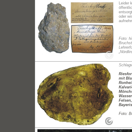
Leider 
öffentl
entsorg
oder wi
aufneh
Foto: h
Bruchst
Lehrerf
„Nördli
Schlag
Riesfor
mit Bl
Ronheim
Kalvar
Mönchs
Wasser
Felsen,
Bayeri
Foto: B