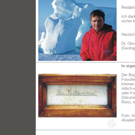
Redakti
Ich dan
sicher 
Herzlic
Dr. Oli
(Geolog
In eige
Der Beg
Fossili
können 
rötlich
oder Fo
Dokumen
Ries), 
Foto: h
Akademie