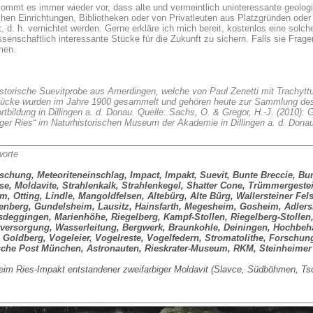
kommt es immer wieder vor, dass alte und vermeintlich uninteressante geo
ichen Einrichtungen, Bibliotheken oder von Privatleuten aus Platzgründen ode
t, d. h. vernichtet werden. Gerne erkläre ich mich bereit, kostenlos eine so
ssenschaftlich interessante Stücke für die Zukunft zu sichern. Falls sie Frag
men.
istorische Suevitprobe aus Amerdingen, welche von Paul Zenetti mit Trachytt
ücke wurden im Jahre 1900 gesammelt und gehören heute zur Sammlung des
ortbildung in Dillingen a. d. Donau. Quelle: Sachs, O. & Gregor, H.-J. (2010
nger Ries“ im Naturhistorischen Museum der Akademie in Dillingen a. d. Don
worte
schung, Meteoriteneinschlag, Impact, Impakt, Suevit, Bunte Breccie, Bunt
ase, Moldavite, Strahlenkalk, Strahlenkegel, Shatter Cone, Trümmergest
, Otting, Lindle, Mangoldfelsen, Altebürg, Alte Bürg, Wallersteiner Fe
ienberg, Gundelsheim, Lausitz, Hainsfarth, Megesheim, Gosheim, Adlers
deggingen, Marienhöhe, Riegelberg, Kampf-Stollen, Riegelberg-Stollen,
versorgung, Wasserleitung, Bergwerk, Braunkohle, Deiningen, Hochbehält
 Goldberg, Vogeleier, Vogelreste, Vogelfedern, Stromatolithe, Forschu
sche Post München, Astronauten, Rieskrater-Museum, RKM, Steinheimer
eim Ries-Impakt entstandener zweifarbiger Moldavit (Slavce, Südböhmen, Tsc