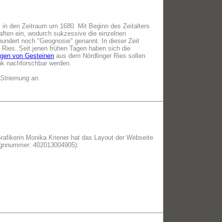
 in den Zeitraum um 1680. Mit Beginn des Zeitalters
aften ein, wodurch sukzessive die einzelnen
rhundert noch "Geognosie" genannt. In dieser Zeit
Ries. Seit jenen frühen Tagen haben sich die
gen von Gesteinen
aus dem Nördlinger Ries sollen
nk nachforschbar werden.
 Striemung an.
 Grafikerin Monika Kriener hat das Layout der Webseite
signnummer: 402013004905):