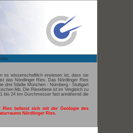
 es wissenschaftlich erwiesen ist, dass sie
ist das Nördlinger Ries. Das Nördlinger Ries
e drei Städte München - Nürnberg - Stuttgart
kischen Alb. Die Riesebene ist im Vergleich zu
21 bis 24 km Durchmesser fast annähernd die
r Ries befasst sich mit der Geologie des
aturraums Nördlinger Ries.