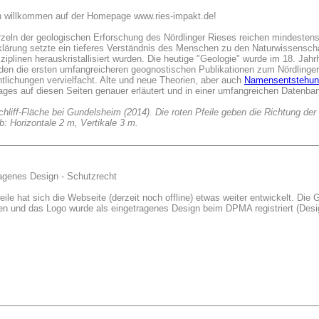
h willkommen auf der Homepage www.ries-impakt.de!
zeln der geologischen Erforschung des Nördlinger Rieses reichen mindestens
klärung setzte ein tieferes Verständnis des Menschen zu den Naturwissensch
ziplinen herauskristallisiert wurden. Die heutige "Geologie" wurde im 18. Jah
den die ersten umfangreicheren geognostischen Publikationen zum Nördlinger 
ntlichungen vervielfacht. Alte und neue Theorien, aber auch
Namensentstehun
ages auf diesen Seiten genauer erläutert und in einer umfangreichen Datenba
chliff-Fläche bei Gundelsheim (2014). Die roten Pfeile geben die Richtung der
: Horizontale 2 m, Vertikale 3 m.
agenes Design - Schutzrecht
weile hat sich die Webseite (derzeit noch offline) etwas weiter entwickelt. Die
en und das Logo wurde als eingetragenes Design beim DPMA registriert (De