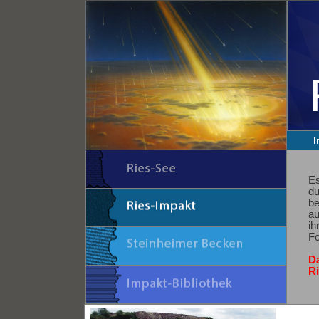
Es
du
be
au
ih
Fo
D
Ri