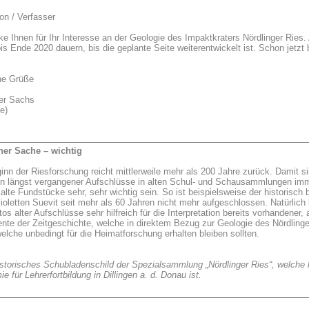
on / Verfasser
ke Ihnen für Ihr Interesse an der Geologie des Impaktkraters Nördlinger Ries.
bis Ende 2020 dauern, bis die geplante Seite weiterentwickelt ist. Schon jetzt 
he Grüße
ver Sachs
e)
ner Sache – wichtig
inn der Riesforschung reicht mittlerweile mehr als 200 Jahre zurück. Damit s
en längst vergangener Aufschlüsse in alten Schul- und Schausammlungen im
alte Fundstücke sehr, sehr wichtig sein. So ist beispielsweise der histori
-violetten Suevit seit mehr als 60 Jahren nicht mehr aufgeschlossen. Natürl
tos alter Aufschlüsse sehr hilfreich für die Interpretation bereits vorhandene
te der Zeitgeschichte, welche in direktem Bezug zur Geologie des Nördlinge
welche unbedingt für die Heimatforschung erhalten bleiben sollten.
istorisches Schubladenschild der Spezialsammlung „Nördlinger Ries“, welche
 für Lehrerfortbildung in Dillingen a. d. Donau ist.